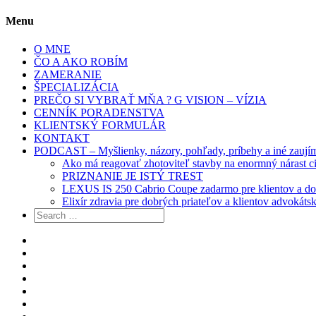
Menu
O MNE
ČO A AKO ROBÍM
ZAMERANIE
ŠPECIALIZÁCIA
PREČO SI VYBRAŤ MŇA ? G VISION – VÍZIA
CENNÍK PORADENSTVA
KLIENTSKÝ FORMULÁR
KONTAKT
PODCAST – Myšlienky, názory, pohľady, príbehy a iné zaujíma
Ako má reagovať zhotoviteľ stavby na enormný nárast ci
PRIZNANIE JE ISTÝ TREST
LEXUS IS 250 Cabrio Coupe zadarmo pre klientov a do
Elixír zdravia pre dobrých priateľov a klientov advokátsk
Search
for:
O
MNE
ČO
A
ZAMERANIE
AKO
ŠPECIALIZÁCIA
ROBÍM
PREČO
SI
CENNÍK
VYBRAŤ
PORADENSTVA
KLIENTSKÝ