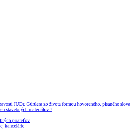
vosti JUDr. Gürtlera zo života formou hovoreného, písanéhe slova
en stavebných materiálov ?
brých priateľov
ej kancelárie