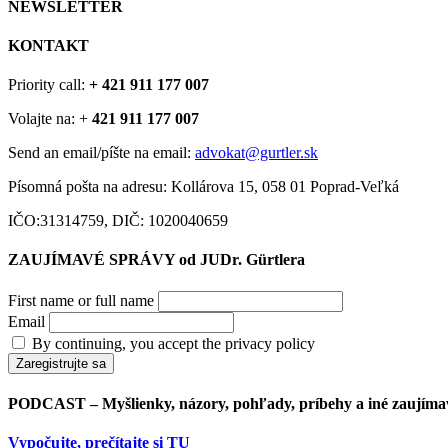
NEWSLETTER
KONTAKT
Priority call:
+ 421 911 177 007
Volajte na: +
421 911 177 007
Send an email/píšte na email:
advokat@gurtler.sk
Písomná pošta na adresu: Kollárova 15, 058 01 Poprad-Veľká
IČO:31314759, DIČ: 1020040659
ZAUJÍMAVÉ SPRÁVY od JUDr. Gürtlera
First name or full name
Email
By continuing, you accept the privacy policy
PODCAST – Myšlienky, názory, pohľady, príbehy a iné zaujímav
Vypočujte, prečítajte si TU