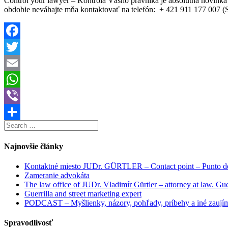
Control your lawyer – Kontrola Vášho právnika je absolútna novink
obdobie neváhajte mňa kontaktovať na telefón: + 421 911 177 007 (
Facebook
Twitter
Email
WhatsApp
Viber
Search
Share
for:
Najnovšie články
Kontaktné miesto JUDr. GÜRTLER – Contact point – Punto de
Zameranie advokáta
The law office of JUDr. Vladimír Gürtler – attorney at law. Guer
Guerrilla and street marketing expert
PODCAST – Myšlienky, názory, pohľady, príbehy a iné zaujíma
Spravodlivosť