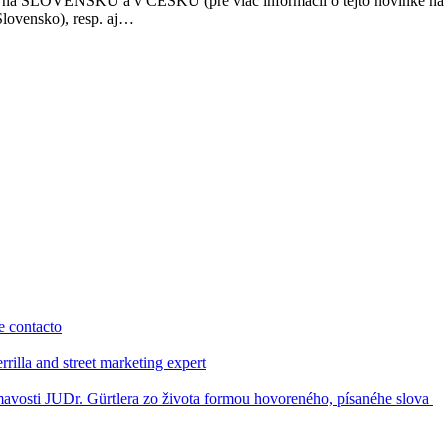
a na SLOVENSKU a v ČESKU (pre viac informácií o tejto novinke na vy
Slovensko), resp. aj…
 contacto
rilla and street marketing expert
vosti JUDr. Gürtlera zo života formou hovoreného, písanéhe slova