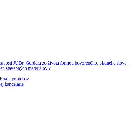
vosti JUDr. Gürtlera zo života formou hovoreného, písanéhe slova
en stavebných materiálov ?
brých priateľov
ej kancelárie