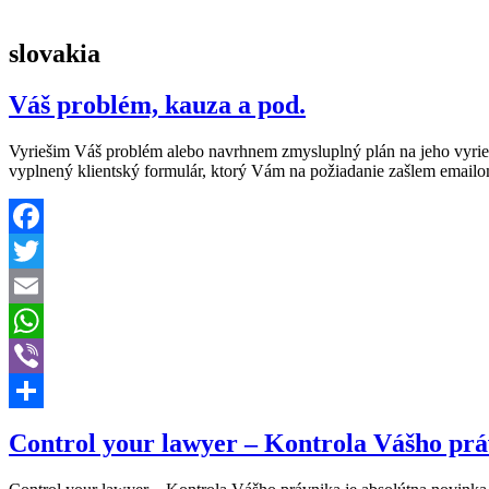
slovakia
Váš problém, kauza a pod.
Vyriešim Váš problém alebo navrhnem zmysluplný plán na jeho vyrieš
vyplnený klientský formulár, ktorý Vám na požiadanie zašlem email
Facebook
Twitter
Email
WhatsApp
Viber
Share
Control your lawyer – Kontrola Vášho pr