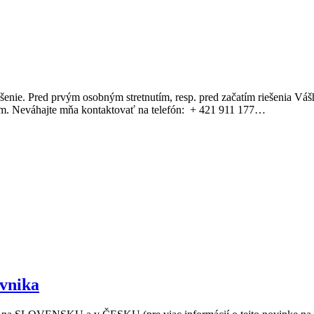
enie. Pred prvým osobným stretnutím, resp. pred začatím riešenia Vášh
om. Neváhajte mňa kontaktovať na telefón: + 421 911 177…
ávnika