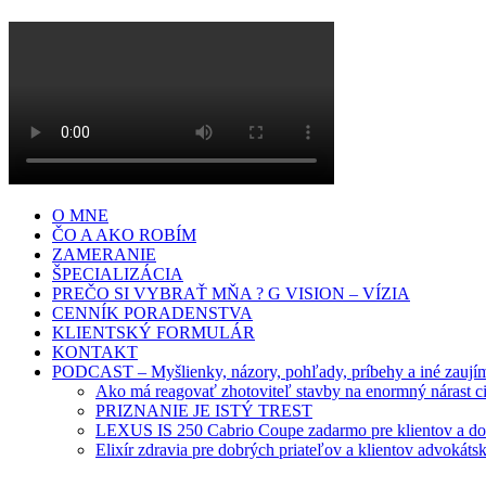
O MNE
ČO A AKO ROBÍM
ZAMERANIE
ŠPECIALIZÁCIA
PREČO SI VYBRAŤ MŇA ? G VISION – VÍZIA
CENNÍK PORADENSTVA
KLIENTSKÝ FORMULÁR
KONTAKT
PODCAST – Myšlienky, názory, pohľady, príbehy a iné zaujíma
Ako má reagovať zhotoviteľ stavby na enormný nárast ci
PRIZNANIE JE ISTÝ TREST
LEXUS IS 250 Cabrio Coupe zadarmo pre klientov a do
Elixír zdravia pre dobrých priateľov a klientov advokátsk