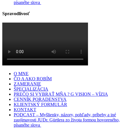
písanéhe slova
Spravodlivosť
O MNE
ČO A AKO ROBÍM
ZAMERANIE
ŠPECIALIZÁCIA
PREČO SI VYBRAŤ MŇA ? G VISION – VÍZIA
CENNÍK PORADENSTVA
KLIENTSKÝ FORMULÁR
KONTAKT
PODCAST – Myšlienky, názory, pohľady, príbehy a iné
zaujímavosti JUDr. Gürtlera zo života formou hovoreného,
písanéhe slova