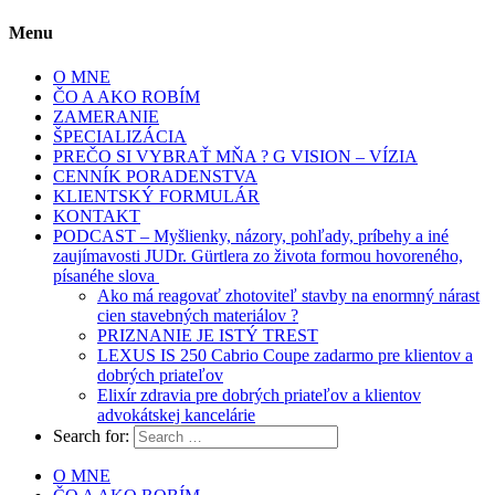
Menu
O MNE
ČO A AKO ROBÍM
ZAMERANIE
ŠPECIALIZÁCIA
PREČO SI VYBRAŤ MŇA ? G VISION – VÍZIA
CENNÍK PORADENSTVA
KLIENTSKÝ FORMULÁR
KONTAKT
PODCAST – Myšlienky, názory, pohľady, príbehy a iné
zaujímavosti JUDr. Gürtlera zo života formou hovoreného,
písanéhe slova
Ako má reagovať zhotoviteľ stavby na enormný nárast
cien stavebných materiálov ?
PRIZNANIE JE ISTÝ TREST
LEXUS IS 250 Cabrio Coupe zadarmo pre klientov a
dobrých priateľov
Elixír zdravia pre dobrých priateľov a klientov
advokátskej kancelárie
Search for:
O MNE