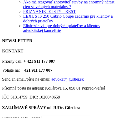
Ako má reagovať zhotoviteľ stavby na enormný nárast
cien stavebných materiálov ?
PRIZNANIE JE ISTÝ TREST
LEXUS IS 250 Cabrio Coupe zadarmo pre klientov a
dobrých priateľov
Elixír zdravia pre dobrých priateľov a klientov
advokátskej kancelárie
NEWSLETTER
KONTAKT
Priority call:
+ 421 911 177 007
Volajte na: +
421 911 177 007
Send an email/píšte na email:
advokat@gurtler.sk
Písomná pošta na adresu: Kollárova 15, 058 01 Poprad-Veľká
IČO:31314759, DIČ: 1020040659
ZAUJÍMAVÉ SPRÁVY od JUDr. Gürtlera