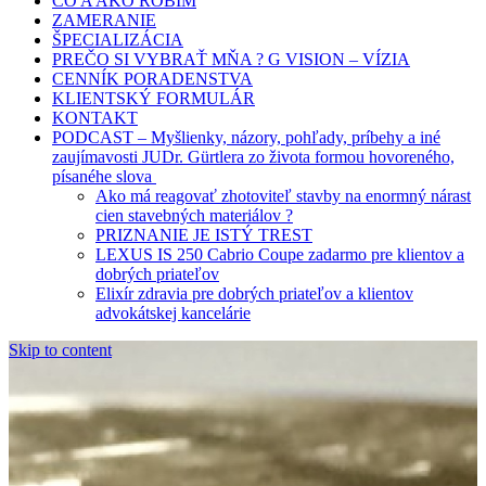
ČO A AKO ROBÍM
ZAMERANIE
ŠPECIALIZÁCIA
PREČO SI VYBRAŤ MŇA ? G VISION – VÍZIA
CENNÍK PORADENSTVA
KLIENTSKÝ FORMULÁR
KONTAKT
PODCAST – Myšlienky, názory, pohľady, príbehy a iné
zaujímavosti JUDr. Gürtlera zo života formou hovoreného,
písanéhe slova
Ako má reagovať zhotoviteľ stavby na enormný nárast
cien stavebných materiálov ?
PRIZNANIE JE ISTÝ TREST
LEXUS IS 250 Cabrio Coupe zadarmo pre klientov a
dobrých priateľov
Elixír zdravia pre dobrých priateľov a klientov
advokátskej kancelárie
Skip to content