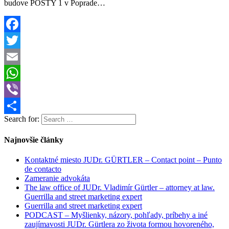
budove POŠTY 1 v Poprade…
Facebook
Twitter
Email
WhatsApp
Viber
Search for:
Share
Najnovšie články
Kontaktné miesto JUDr. GÜRTLER – Contact point – Punto
de contacto
Zameranie advokáta
The law office of JUDr. Vladimír Gürtler – attorney at law.
Guerrilla and street marketing expert
Guerrilla and street marketing expert
PODCAST – Myšlienky, názory, pohľady, príbehy a iné
zaujímavosti JUDr. Gürtlera zo života formou hovoreného,