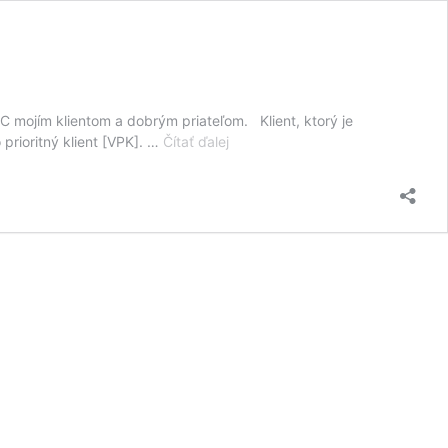
 mojím klientom a dobrým priateľom. Klient, ktorý je
LEXUS
prioritný klient [VPK]. …
Čítať ďalej
IS
250
Cabrio
Coupe
zadarmo
pre
klientov
a
dobrých
priateľov